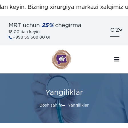
in. Bizning xirurgiya markazi xalqimiz uchun 
MRT uchun
25%
chegirma
OʼZ
18:00 dan keyin
+998 55 588 80 01
Yangiliklar
Bosh sahifa
Yangiliklar