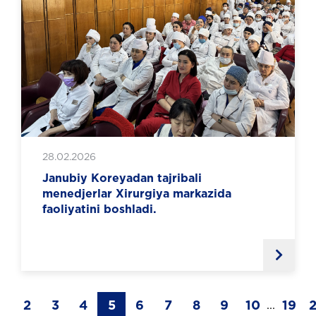
28.02.2026
Janubiy Koreyadan tajribali
menedjerlar Xirurgiya markazida
faoliyatini boshladi.
1
2
3
4
5
6
7
8
9
10
19
...