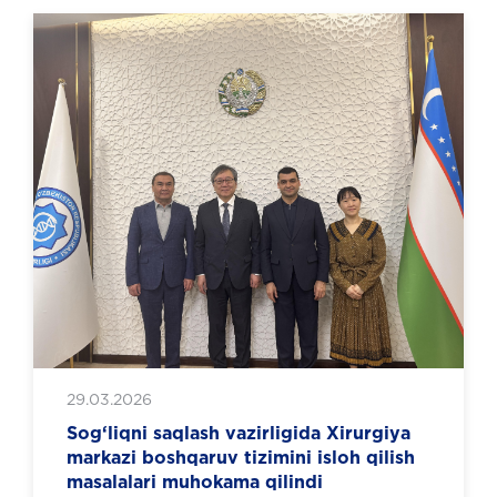
29.03.2026
Sog‘liqni saqlash vazirligida Xirurgiya
markazi boshqaruv tizimini isloh qilish
masalalari muhokama qilindi