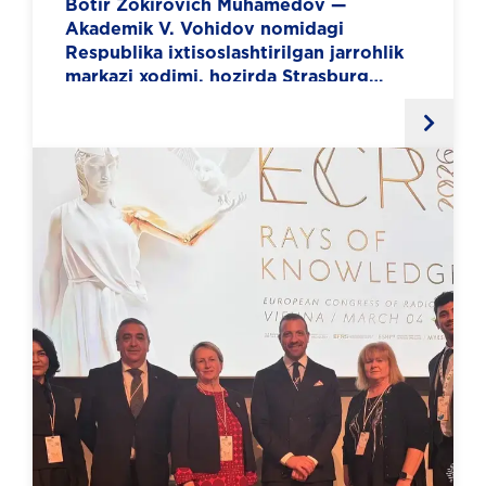
Botir Zokirovich Muhamedov —
Akademik V. Vohidov nomidagi
Respublika ixtisoslashtirilgan jarrohlik
markazi xodimi, hozirda Strasburg
shahrida malaka oshirmoqda.