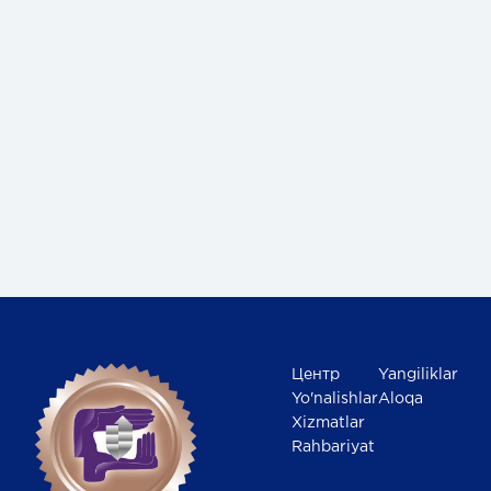
Центр
Yangiliklar
Yo'nalishlar
Aloqa
Xizmatlar
Rahbariyat