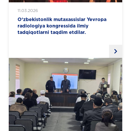
11.03.2026
O‘zbekistonlik mutaxassislar Yevropa
radiologiya kongressida ilmiy
tadqiqotlarni taqdim etdilar.