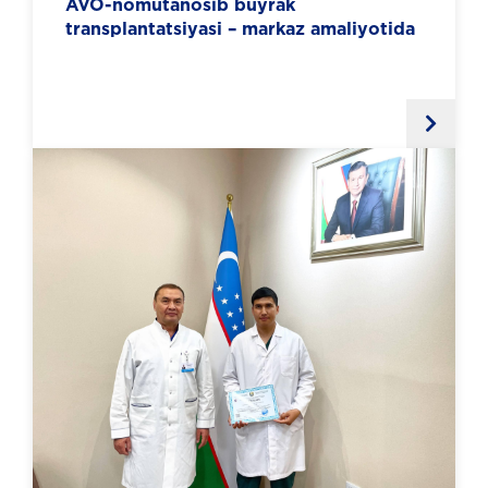
AVO-nomutanosib buyrak
transplantatsiyasi – markaz amaliyotida