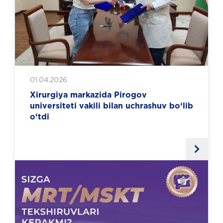
01.04.2026
Xirurgiya markazida Pirogov
universiteti vakili bilan uchrashuv bo‘lib
o‘tdi