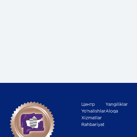
Центр
Yangiliklar
Yo'nalishlar
Aloqa
Xizmatlar
Rahbariyat