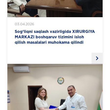
03.04.2026
Sog‘liqni saqlash vazirligida XIRURGIYA
MARKAZI boshqaruv tizimini isloh
qilish masalalari muhokama qilindi