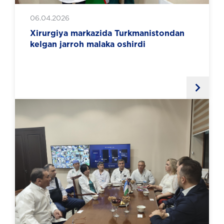
06.04.2026
Xirurgiya markazida Turkmanistondan
kelgan jarroh malaka oshirdi