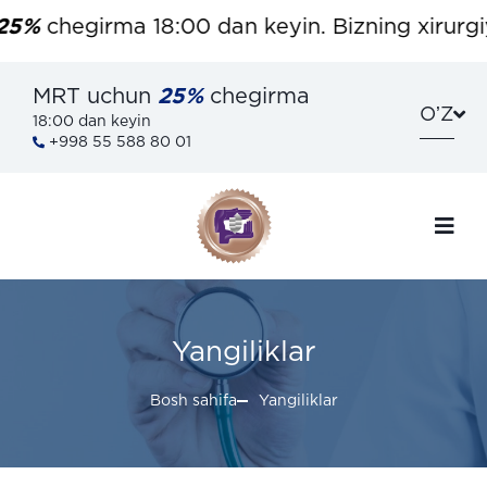
hegirma 18:00 dan keyin. Bizning xirurgiya ma
MRT uchun
25%
chegirma
OʼZ
18:00 dan keyin
+998 55 588 80 01
Yangiliklar
Bosh sahifa
Yangiliklar