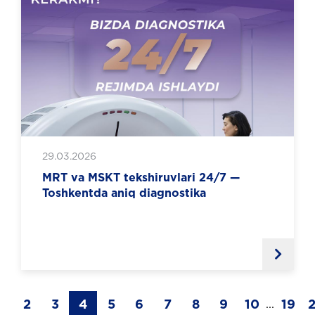
29.03.2026
MRT va MSKT tekshiruvlari 24/7 —
Toshkentda aniq diagnostika
1
2
3
4
5
6
7
8
9
10
19
...