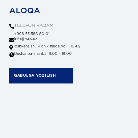
ALOQA
TELEFON RAQAM
+998 55 588 80 01
info@rscs.uz
Toshkent sh., Kichik halqa yoʻli, 10-uy
Dushanba-shanba: 9:00 - 19:00
QABULGA YOZILISH