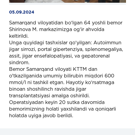
05.09.2024
Samarqand viloyatidan bo‘lgan 64 yoshli bemor
Shirinova M. markazimizga og‘ir ahvolda
keltirildi.
Unga quyidagi tashxislar qo‘yilgan: Autoimmun
jigar sirrozi, portal gipertenziya, splenomegaliya,
assit, jigar ensefalopatiyasi, va gepatorenal
sindrom.
Bemor Samarqand viloyati KTTM dan
o'tkazilganida umumiy bilirubin miqdori 600
mmol/l ni tashkil etgan. Hayotiy ko‘rsatmaga
binoan shoshilinch ravishda jigar
transplantatsiyasi amalga oshirildi.
Operatsiyadan keyin 20 sutka davomida
bemorimizning holati yaxshilandi va qoniqarli
holatda uyiga javob berildi.