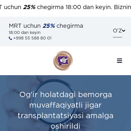
uchun
25%
chegirma 18:00 dan keyin. Bizning 
MRT uchun
25%
chegirma
OʼZ
18:00 dan keyin
+998 55 588 80 01
Og'ir holatdagi bemorga
muvaffaqiyatli jigar
transplantatsiyasi amalga
oshirildi