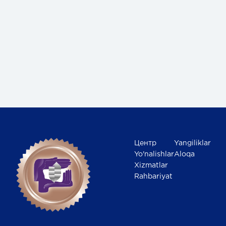
Центр
Yangiliklar
Yo'nalishlar
Aloqa
Xizmatlar
Rahbariyat