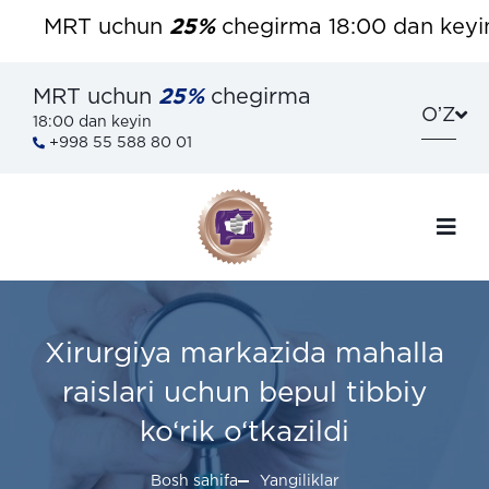
MRT uchun
25%
chegirma 18:00 dan keyin. B
MRT uchun
25%
chegirma
OʼZ
18:00 dan keyin
+998 55 588 80 01
Xirurgiya markazida mahalla
raislari uchun bepul tibbiy
ko‘rik o‘tkazildi
Bosh sahifa
Yangiliklar