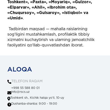
Toshkent»,
«Paxta»,
«Moyariq»,
«Gulzor»,
«Elparvar»,
«Ahil»,
«Ibrohim
ota»,
«Chuqursoy»,
«Gulsaroy»,
«Istiqbol»
va
«Umid»
.
Tadbirdan
maqsad
—
mahalla
raislarining
sog‘ligini
mustahkamlash,
profilaktik
tibbiy
xizmatni
kuchaytirish
va
ularning
jamoatchilik
faoliyatini
qo‘llab-quvvatlashdan
iborat.
ALOQA
TELEFON RAQAM
+998 55 588 80 01
info@rscs.uz
Toshkent sh., Kichik halqa yoʻli, 10-uy
Dushanba-shanba: 9:00 - 19:00