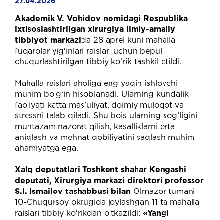
27.04.2026
Akademik
V.
Vohidov
nomidagi
Respublika
ixtisoslashtirilgan
xirurgiya
ilmiy-amaliy
tibbiyot
markazi
da
28
aprel
kuni
mahalla
fuqarolar
yig‘inlari
raislari
uchun
bepul
chuqurlashtirilgan
tibbiy
ko‘rik
tashkil
etildi.
Mahalla
raislari
aholiga
eng
yaqin
ishlovchi
muhim
bo‘g‘in
hisoblanadi.
Ularning
kundalik
faoliyati
katta
mas’uliyat,
doimiy
muloqot
va
stressni
talab
qiladi.
Shu
bois
ularning
sog‘ligini
muntazam
nazorat
qilish,
kasalliklarni
erta
aniqlash
va
mehnat
qobiliyatini
saqlash
muhim
ahamiyatga
ega.
Xalq
deputatlari
Toshkent
shahar
Kengashi
deputati,
Xirurgiya
markazi
direktori
professor
S.I.
Ismailov
tashabbusi
bilan
Olmazor
tumani
10-Chuqursoy
okrugida
joylashgan
11
ta
mahalla
raislari
tibbiy
ko‘rikdan
o‘tkazildi:
«Yangi