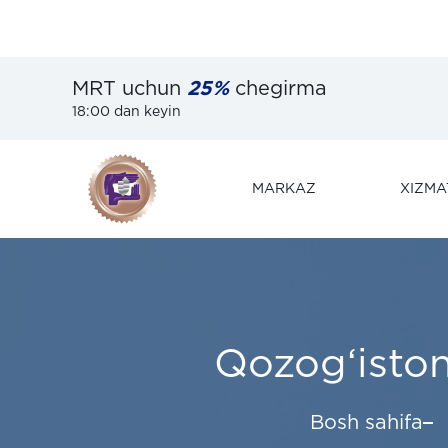
MRT uchun
25%
chegirma
18:00 dan keyin
MARKAZ
XIZMA
Qozog‘iston
Bosh sahifa