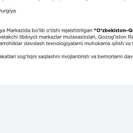
rurgiya
a Markazida bo’lib o’tishi rejalshtirilgan
“O‘zbekiston–Qo
yetakchi tibbiyot markazlar mutaxasisslari, Qozog’iston Res
jarrohliklar davolash texnologiyalarni muhokama qilish v
katlari sog‘liqni saqlashni rivojlantirish va bemorlarni da