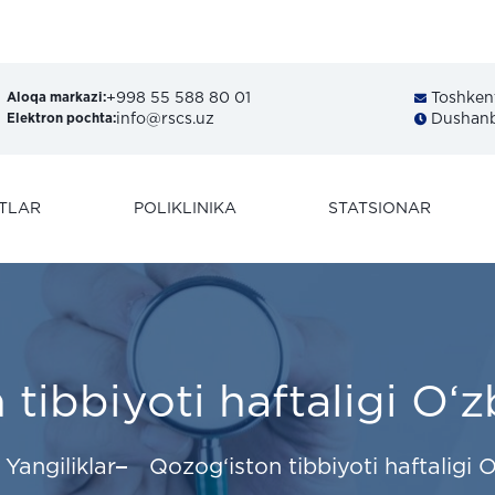
+998 55 588 80 01
Toshkent 
Aloqa markazi:
info@rscs.uz
Dushanba
Elektron pochta:
TLAR
POLIKLINIKA
STATSIONAR
 tibbiyoti haftaligi O‘
Yangiliklar
Qozog‘iston tibbiyoti haftaligi