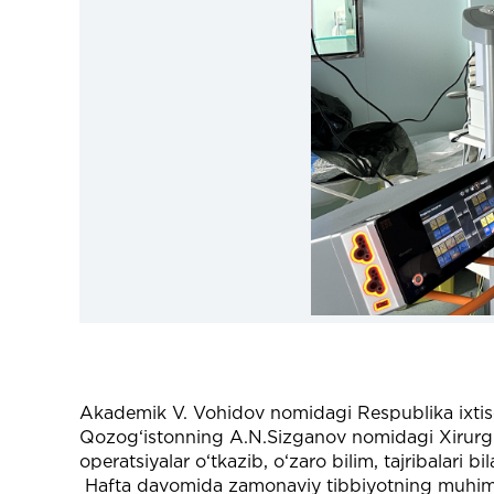
Akademik V. Vohidov nomidagi Respublika ixtisos
Qozog‘istonning A.N.Sizganov nomidagi Xirurgiyа
operatsiyalar o‘tkazib, o‘zaro bilim, tajribalari
Hafta davomida zamonaviy tibbiyotning muhim yo‘n