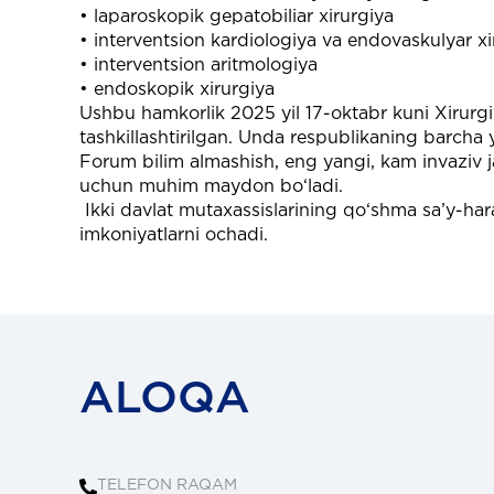
• laparoskopik gepatobiliar xirurgiya
• interventsion kardiologiya va endovaskulyar xi
• interventsion aritmologiya
• endoskopik xirurgiya
Ushbu hamkorlik 2025 yil 17-oktabr kuni Xirurgiy
tashkillashtirilgan. Unda respublikaning barcha 
Forum bilim almashish, eng yangi, kam invaziv 
uchun muhim maydon bo‘ladi.
Ikki davlat mutaxassislarining qo‘shma sa’y-hara
imkoniyatlarni ochadi.
ALOQA
TELEFON RAQAM