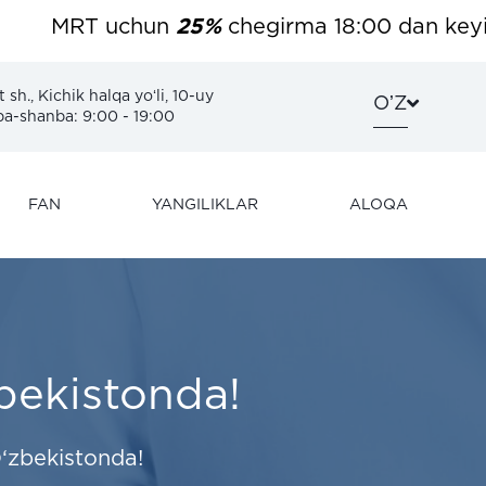
MRT uchun
25%
chegirma 18:00 dan keyin. Biz
sh., Kichik halqa yoʻli, 10-uy
OʼZ
-shanba: 9:00 - 19:00
FAN
YANGILIKLAR
ALOQA
zbekistonda!
 O‘zbekistonda!