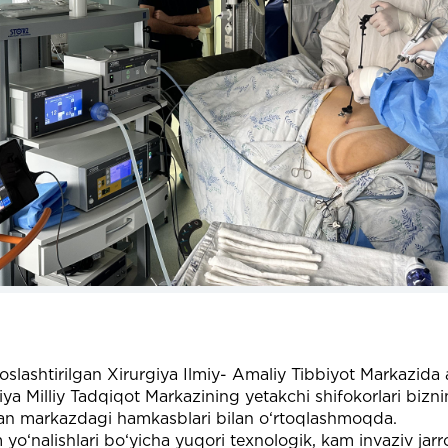
lashtirilgan Xirurgiya Ilmiy- Amaliy Tibbiyot Markazida a
 Milliy Tadqiqot Markazining yetakchi shifokorlari biznin
 bilan markazdagi hamkasblari bilan o‘rtoqlashmoqda.
alishlari bo‘yicha yuqori texnologik, kam invaziv jarrohl