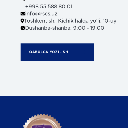
+998 55 588 80 01
info@rscs.uz
Toshkent sh., Kichik halqa yoʻli, 10-uy
Dushanba-shanba: 9:00 - 19:00
QABULGA YOZILISH