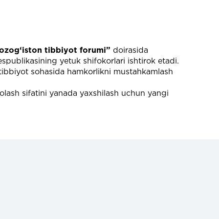
zog‘iston tibbiyot forumi”
doirasida
publikasining yetuk shifokorlari ishtirok etadi.
a tibbiyot sohasida hamkorlikni mustahkamlash
volash sifatini yanada yaxshilash uchun yangi