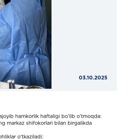
03.10.2025
joyib hamkorlik haftaligi bo’lib o’tmoqda:
g markaz shifokorlari bilan birgalikda
iklar o‘tkaziladi: