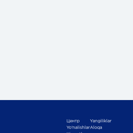
Центр
Yangiliklar
Yo'nalishlar
Aloqa