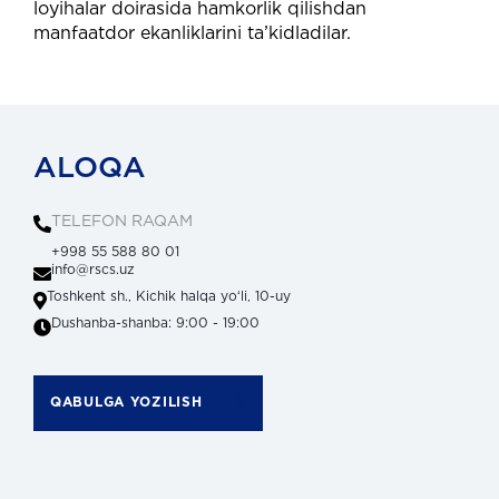
loyihalar doirasida hamkorlik qilishdan
manfaatdor ekanliklarini ta’kidladilar.
ALOQA
TELEFON RAQAM
+998 55 588 80 01
info@rscs.uz
Toshkent sh., Kichik halqa yoʻli, 10-uy
Dushanba-shanba: 9:00 - 19:00
QABULGA YOZILISH