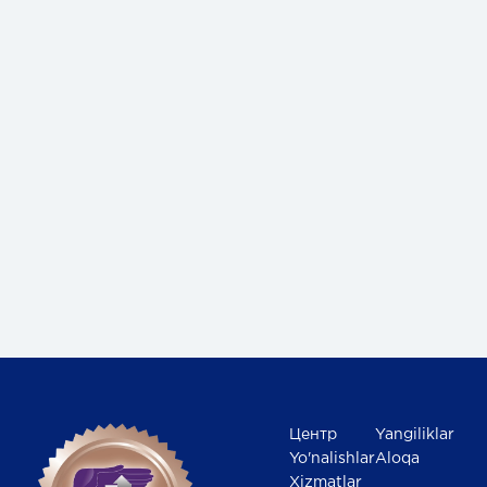
Центр
Yangiliklar
Yo'nalishlar
Aloqa
Xizmatlar