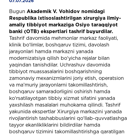
07.07.2026
Bugun
Akademik V. Vohidov nomidagi
Respublika ixtisoslashtirilgan xirurgiya ilmiy-
amaliy tibbiyot markaziga Osiyo taraqqiyot
banki (OTB) ekspertlari tashrif buyurdilar.
Tashrif davomida mehmonlar markaz faoliyati,
klinik bo‘limlar, boshqaruv tizimi, davolash
jarayonlari hamda markazni yanada
modernizatsiya qilish bo‘yicha rejalar bilan
yaqindan tanishdilar. Uchrashuv davomida
tibbiyot muassasalarini boshqarishning
zamonaviy mexanizmlarini joriy etish, operatsion
va ma’muriy jarayonlarni takomillashtirish,
boshqaruv samaradorligini oshirish hamda
ko‘rsatilayotgan tibbiy xizmat sifatini yanada
yaxshilash masalalari muhokama qilindi. Tashrif
yakunida ekspertlar Xirurgiya markazini yanada
rivojlantirish tashabbuslarini qo‘llab-quvvatlashga
tayyor ekanlikliklarini bildirdilar hamda
boshqaruv tizimini takomillashtirishga qaratilgan