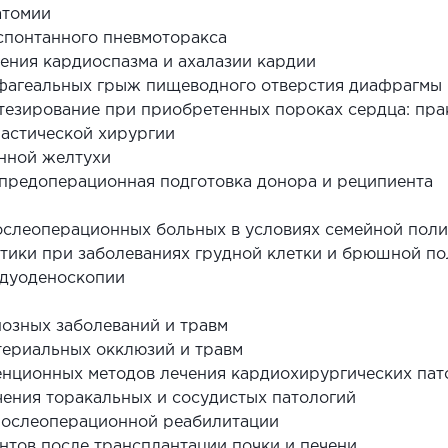
атомии
 спонтанного пневмоторакса
чения кардиоспазма и ахалазии кардии
офагеальных грыж пищеводного отверстия диафрагмы
отезирование при приобретенных пороках сердца: пра
астической хирургии
онной желтухи
 предоперационная подготовка донора и реципиента
ослеоперационных больных в условиях семейной пол
тики при заболеваниях грудной клетки и брюшной по
одуоденоскопии
нозных заболеваний и травм
териальных окклюзий и травм
нционных методов лечения кардиохирургических пат
чения торакальных и сосудистых патологий
послеоперационной реабилитации
нтов после трансплантации почки и печени