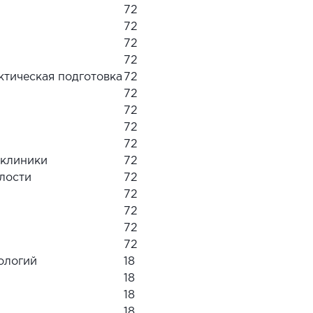
72
72
72
72
ктическая подготовка
72
72
72
72
72
иклиники
72
лости
72
72
72
72
72
ологий
18
18
18
18