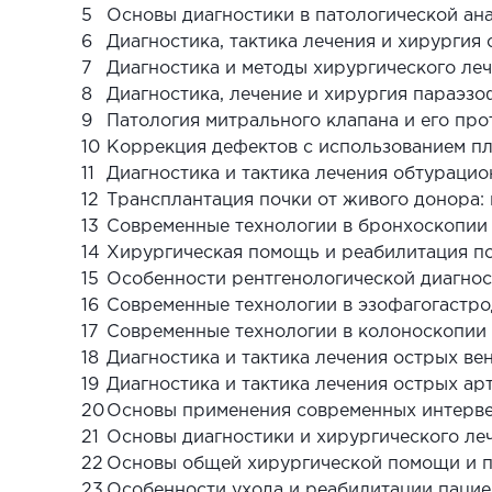
5
Основы диагностики в патологической ан
6
Диагностика, тактика лечения и хирургия
7
Диагностика и методы хирургического ле
8
Диагностика, лечение и хирургия параэз
9
Патология митрального клапана и его пр
10
Коррекция дефектов с использованием пл
11
Диагностика и тактика лечения обтураци
12
Трансплантация почки от живого донора:
13
Современные технологии в бронхоскопии
14
Хирургическая помощь и реабилитация п
15
Особенности рентгенологической диагнос
16
Современные технологии в эзофагогастр
17
Современные технологии в колоноскопии
18
Диагностика и тактика лечения острых ве
19
Диагностика и тактика лечения острых ар
20
Основы применения современных интерве
21
Основы диагностики и хирургического ле
22
Основы общей хирургической помощи и 
23
Особенности ухода и реабилитации пацие