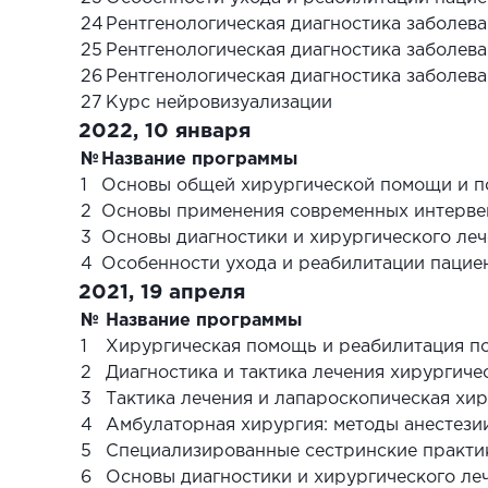
24
Рентгенологическая диагностика заболев
25
Рентгенологическая диагностика заболева
26
Рентгенологическая диагностика заболев
27
Курс нейровизуализации
2022, 10 января
№
Название программы
1
Основы общей хирургической помощи и п
2
Основы применения современных интерве
3
Основы диагностики и хирургического леч
4
Особенности ухода и реабилитации пациен
2021, 19 апреля
№
Название программы
1
Хирургическая помощь и реабилитация п
2
Диагностика и тактика лечения хирургич
3
Тактика лечения и лапароскопическая хи
4
Амбулаторная хирургия: методы анестези
5
Специализированные сестринские практик
6
Основы диагностики и хирургического ле