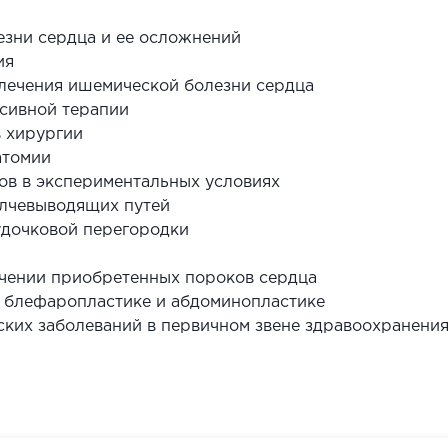
езни сердца и ее осложнений
ия
лечения ишемической болезни сердца
нсивной терапии
в хирургии
атомии
ов в экспериментальных условиях
елчевыводящих путей
дочковой перегородки
ечении приобретенных пороков сердца
 блефаропластике и абдоминопластике
ских заболеваний в первичном звене здравоохранени