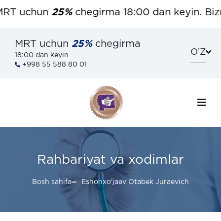
RT uchun
25%
chegirma 18:00 dan keyin. Bizni
MRT uchun
25%
chegirma
OʼZ
18:00 dan keyin
+998 55 588 80 01
Rahbariyat va xodimlar
Bosh sahifa
Eshonxo'jaev Otabek Juraevich