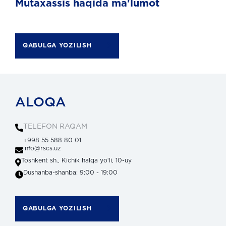
Mutaxassis haqida ma'lumot
QABULGA YOZILISH
ALOQA
TELEFON RAQAM
+998 55 588 80 01
info@rscs.uz
Toshkent sh., Kichik halqa yoʻli, 10-uy
Dushanba-shanba: 9:00 - 19:00
QABULGA YOZILISH