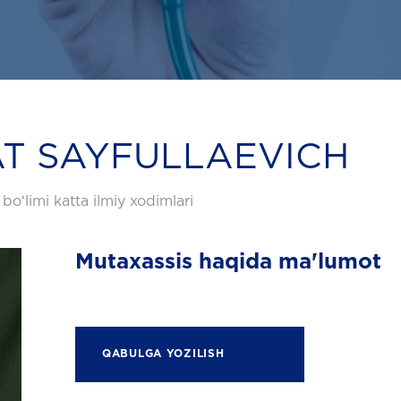
T SAYFULLAEVICH
boʻlimi katta ilmiy xodimlari
Mutaxassis haqida ma'lumot
QABULGA YOZILISH