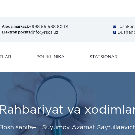
MR
+998 55 588 80 01
Toshkent 
Aloqa markazi:
info@rscs.uz
Dushanba
Elektron pochta:
TLAR
POLIKLINIKA
STATSIONAR
Rahbariyat va xodimla
Bosh sahifa
Suyumov Azamat Sayfullaevic