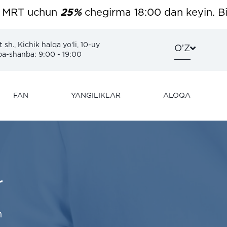
T uchun
25%
chegirma 18:00 dan keyin. Biznin
sh., Kichik halqa yoʻli, 10-uy
OʼZ
-shanba: 9:00 - 19:00
FAN
YANGILIKLAR
ALOQA
r
h