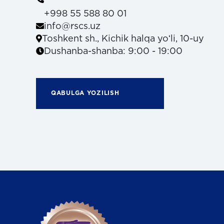
+998 55 588 80 01
info@rscs.uz
Toshkent sh., Kichik halqa yoʻli, 10-uy
Dushanba-shanba: 9:00 - 19:00
QABULGA YOZILISH