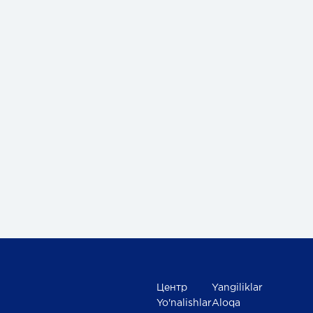
Центр
Yangiliklar
Yo'nalishlar
Aloqa