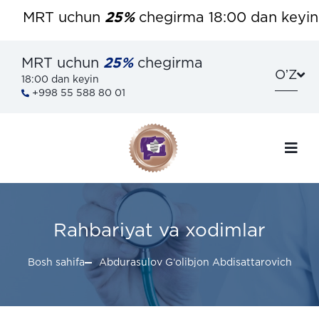
MRT uchun
25%
chegirma 18:00 dan keyin. B
MRT uchun
25%
chegirma
OʼZ
18:00 dan keyin
+998 55 588 80 01
Rahbariyat va xodimlar
Bosh sahifa
Abdurasulov G‘olibjon Abdisattarovich