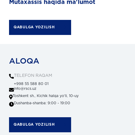
Mutaxassis haqida ma'lumot
QABULGA YOZILISH
ALOQA
TELEFON RAQAM
+998 55 588 80 01
info@rscs.uz
Toshkent sh., Kichik halqa yoʻli, 10-uy
Dushanba-shanba: 9:00 - 19:00
QABULGA YOZILISH