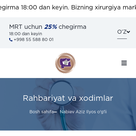
irma 18:00 dan keyin. Bizning xirurgiya marka
MRT uchun
25%
chegirma
OʼZ
18:00 dan keyin
+998 55 588 80 01
Rahbariyat va xodimlar
Bosh sahifa
Nabiev Aziz Ilyos o'g'li