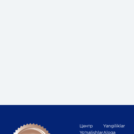
Центр
Yangiliklar
Yo'nalishlar
Aloqa