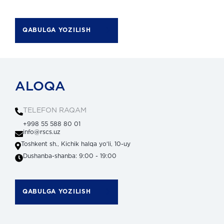
QABULGA YOZILISH
ALOQA
TELEFON RAQAM
+998 55 588 80 01
info@rscs.uz
Toshkent sh., Kichik halqa yoʻli, 10-uy
Dushanba-shanba: 9:00 - 19:00
QABULGA YOZILISH