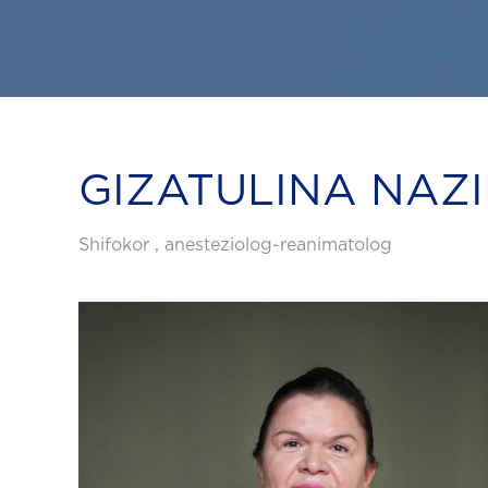
GIZATULINA NAZ
Shifokor , anesteziolog-reanimatolog