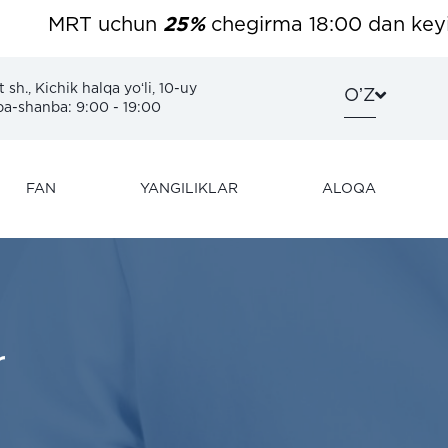
MRT uchun
25%
chegirma 18:00 dan keyin. B
sh., Kichik halqa yoʻli, 10-uy
OʼZ
-shanba: 9:00 - 19:00
FAN
YANGILIKLAR
ALOQA
r