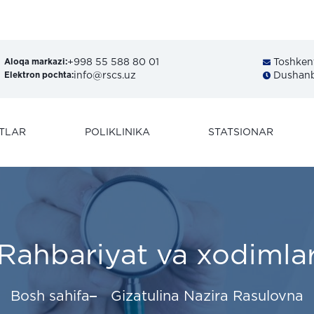
+998 55 588 80 01
Toshkent 
Aloqa markazi:
info@rscs.uz
Dushanba
Elektron pochta:
TLAR
POLIKLINIKA
STATSIONAR
Rahbariyat va xodimla
Bosh sahifa
Gizatulina Nazira Rasulovna