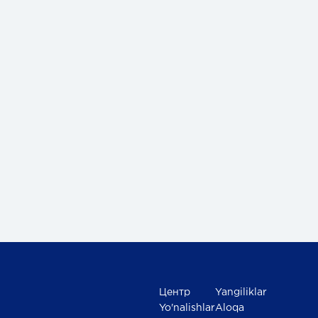
Центр
Yangiliklar
Yo'nalishlar
Aloqa