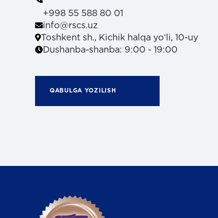
+998 55 588 80 01
info@rscs.uz
Toshkent sh., Kichik halqa yoʻli, 10-uy
Dushanba-shanba: 9:00 - 19:00
QABULGA YOZILISH