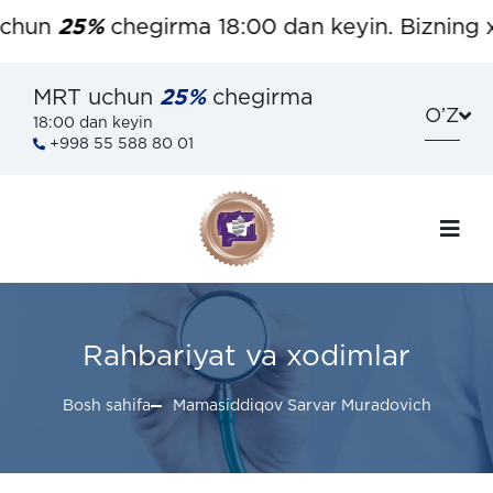
hun
25%
chegirma 18:00 dan keyin. Bizning xir
MRT uchun
25%
chegirma
OʼZ
18:00 dan keyin
+998 55 588 80 01
Rahbariyat va xodimlar
Bosh sahifa
Mamasiddiqov Sarvar Muradovich