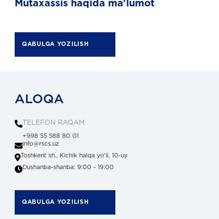
Mutaxassis haqida ma'lumot
QABULGA YOZILISH
ALOQA
TELEFON RAQAM
+998 55 588 80 01
info@rscs.uz
Toshkent sh., Kichik halqa yoʻli, 10-uy
Dushanba-shanba: 9:00 - 19:00
QABULGA YOZILISH