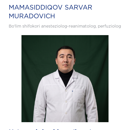
MAMASIDDIQOV SARVAR
MURADOVICH
Bo'lim shifokori anesteziolog-reanimatolog, perfuziolog