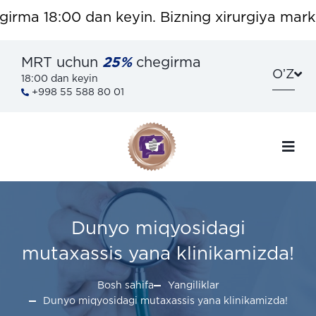
rma 18:00 dan keyin. Bizning xirurgiya markaz
MRT uchun
25%
chegirma
OʼZ
18:00 dan keyin
+998 55 588 80 01
Dunyo miqyosidagi
mutaxassis yana klinikamizda!
Bosh sahifa
Yangiliklar
Dunyo miqyosidagi mutaxassis yana klinikamizda!