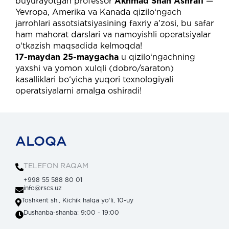
buyurayotgan professor
Akhmad Shah Ashrafi
—
Yevropa, Amerika va Kanada qizilo‘ngach
jarrohlari assotsiatsiyasining faxriy a’zosi, bu safar
ham mahorat darslari va namoyishli operatsiyalar
o‘tkazish maqsadida kelmoqda!
17-maydan 25-maygacha
u qizilo‘ngachning
yaxshi va yomon xulqli (dobro/saraton)
kasalliklari bo‘yicha yuqori texnologiyali
operatsiyalarni amalga oshiradi!
ALOQA
TELEFON RAQAM
+998 55 588 80 01
info@rscs.uz
Toshkent sh., Kichik halqa yoʻli, 10-uy
Dushanba-shanba: 9:00 - 19:00