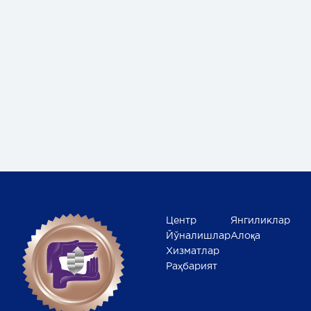
Центр
Янгиликлар
Йўналишлар
Алоқа
Хизматлар
Раҳбарият